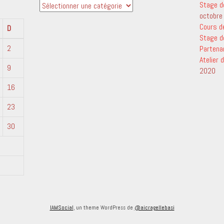
Catégories
Stage d
octobre
Cours d
D
Stage d
2
Partena
Atelier
9
2020
16
23
30
IAMSocial
, un theme WordPress de
@aicragellebasi