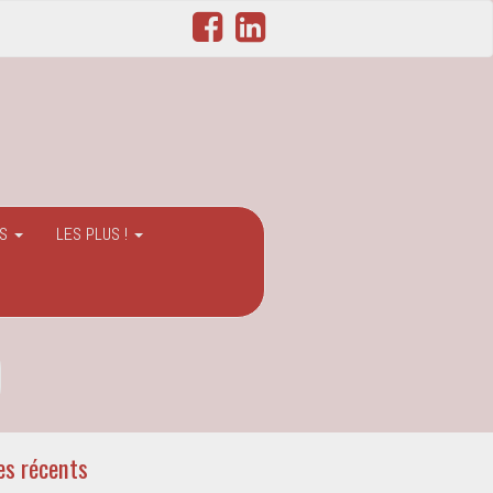
ES
LES PLUS !
es récents