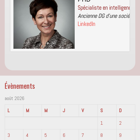
Ancienne DG d'une société d'
LinkedIn
Évènements
août 2026
L
M
M
J
V
S
D
1
2
3
4
5
6
7
8
9